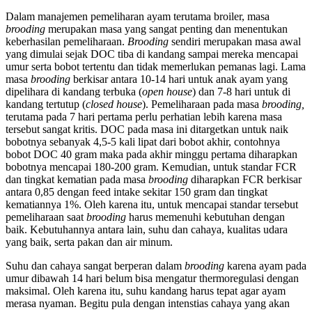
Dalam manajemen pemeliharan ayam terutama broiler, masa
brooding
merupakan masa yang sangat penting dan menentukan
keberhasilan pemeliharaan.
Brooding
sendiri merupakan masa awal
yang dimulai sejak DOC tiba di kandang sampai mereka mencapai
umur serta bobot tertentu dan tidak memerlukan pemanas lagi. Lama
masa
brooding
berkisar antara 10-14 hari untuk anak ayam yang
dipelihara di kandang terbuka (
open house
) dan 7-8 hari untuk di
kandang tertutup (
closed house
). Pemeliharaan pada masa
brooding,
terutama pada 7 hari pertama perlu perhatian lebih karena masa
tersebut sangat kritis. DOC pada masa ini ditargetkan untuk naik
bobotnya sebanyak 4,5-5 kali lipat dari bobot akhir, contohnya
bobot DOC 40 gram maka pada akhir minggu pertama diharapkan
bobotnya mencapai 180-200 gram. Kemudian, untuk standar FCR
dan tingkat kematian pada masa
brooding
diharapkan FCR berkisar
antara 0,85 dengan feed intake sekitar 150 gram dan tingkat
kematiannya 1%. Oleh karena itu, untuk mencapai standar tersebut
pemeliharaan saat
brooding
harus memenuhi kebutuhan dengan
baik. Kebutuhannya antara lain, suhu dan cahaya, kualitas udara
yang baik, serta pakan dan air minum.
Suhu dan cahaya sangat berperan dalam
brooding
karena ayam pada
umur dibawah 14 hari belum bisa mengatur thermoregulasi dengan
maksimal. Oleh karena itu, suhu kandang harus tepat agar ayam
merasa nyaman. Begitu pula dengan intenstias cahaya yang akan