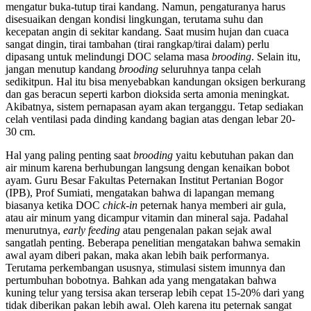
mengatur buka-tutup tirai kandang. Namun, pengaturanya harus
disesuaikan dengan kondisi lingkungan, terutama suhu dan
kecepatan angin di sekitar kandang. Saat musim hujan dan cuaca
sangat dingin, tirai tambahan (tirai rangkap/tirai dalam) perlu
dipasang untuk melindungi DOC selama masa
brooding
. Selain itu,
jangan menutup kandang
brooding
seluruhnya tanpa celah
sedikitpun. Hal itu bisa menyebabkan kandungan oksigen berkurang
dan gas beracun seperti karbon dioksida serta amonia meningkat.
Akibatnya, sistem pernapasan ayam akan terganggu. Tetap sediakan
celah ventilasi pada dinding kandang bagian atas dengan lebar 20-
30 cm.
Hal yang paling penting saat
brooding
yaitu kebutuhan pakan dan
air minum karena berhubungan langsung dengan kenaikan bobot
ayam. Guru Besar Fakultas Peternakan Institut Pertanian Bogor
(IPB), Prof Sumiati, mengatakan bahwa di lapangan memang
biasanya ketika DOC
chick-in
peternak hanya memberi air gula,
atau air minum yang dicampur vitamin dan mineral saja. Padahal
menurutnya,
early feeding
atau pengenalan pakan sejak awal
sangatlah penting. Beberapa penelitian mengatakan bahwa semakin
awal ayam diberi pakan, maka akan lebih baik performanya.
Terutama perkembangan ususnya, stimulasi sistem imunnya dan
pertumbuhan bobotnya. Bahkan ada yang mengatakan bahwa
kuning telur yang tersisa akan terserap lebih cepat 15-20% dari yang
tidak diberikan pakan lebih awal. Oleh karena itu peternak sangat