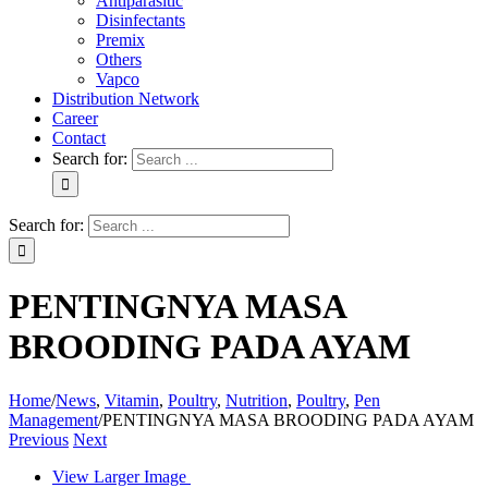
Antiparasitic
Disinfectants
Premix
Others
Vapco
Distribution Network
Career
Contact
Search for:
Search for:
PENTINGNYA MASA
BROODING PADA AYAM
Home
/
News
,
Vitamin
,
Poultry
,
Nutrition
,
Poultry
,
Pen
Management
/
PENTINGNYA MASA BROODING PADA AYAM
Previous
Next
View Larger Image