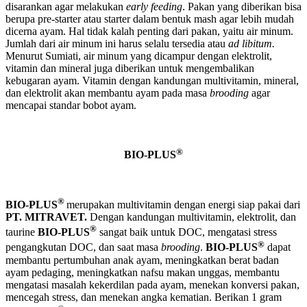
disarankan agar melakukan
early feeding
. Pakan yang diberikan bisa
berupa pre-starter atau starter dalam bentuk mash agar lebih mudah
dicerna ayam. Hal tidak kalah penting dari pakan, yaitu air minum.
Jumlah dari air minum ini harus selalu tersedia atau
ad libitum.
Menurut Sumiati, air minum yang dicampur dengan elektrolit,
vitamin dan mineral juga diberikan untuk mengembalikan
kebugaran ayam. Vitamin dengan kandungan multivitamin, mineral,
dan elektrolit akan membantu ayam pada masa
brooding
agar
mencapai standar bobot ayam.
®
BIO-PLUS
®
BIO-PLUS
merupakan multivitamin dengan energi siap pakai dari
PT. MITRAVET.
Dengan kandungan multivitamin, elektrolit, dan
®
taurine
BIO-PLUS
sangat baik untuk DOC, mengatasi stress
®
pengangkutan DOC, dan saat masa
brooding
.
BIO-PLUS
dapat
membantu pertumbuhan anak ayam, meningkatkan berat badan
ayam pedaging, meningkatkan nafsu makan unggas, membantu
mengatasi masalah kekerdilan pada ayam, menekan konversi pakan,
mencegah stress, dan menekan angka kematian. Berikan 1 gram