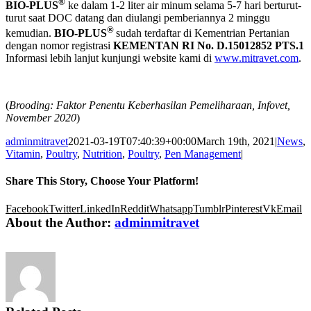
®
BIO-PLUS
ke dalam 1-2 liter air minum selama 5-7 hari berturut-
turut saat DOC datang dan diulangi pemberiannya 2 minggu
®
kemudian.
BIO-PLUS
sudah terdaftar di Kementrian Pertanian
dengan nomor registrasi
KEMENTAN RI No. D.15012852 PTS.1
Informasi lebih lanjut kunjungi website kami di
www.mitravet.com
.
(
Brooding: Faktor Penentu Keberhasilan Pemeliharaan, Infovet,
November 2020
)
adminmitravet
2021-03-19T07:40:39+00:00
March 19th, 2021
|
News
,
Vitamin
,
Poultry
,
Nutrition
,
Poultry
,
Pen Management
|
Share This Story, Choose Your Platform!
Facebook
Twitter
LinkedIn
Reddit
Whatsapp
Tumblr
Pinterest
Vk
Email
About the Author:
adminmitravet