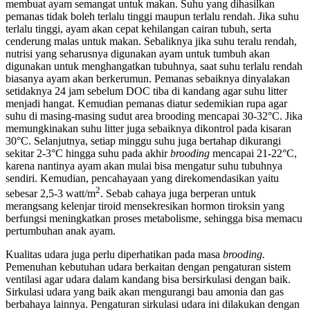
membuat ayam semangat untuk makan. Suhu yang dihasilkan
pemanas tidak boleh terlalu tinggi maupun terlalu rendah. Jika suhu
terlalu tinggi, ayam akan cepat kehilangan cairan tubuh, serta
cenderung malas untuk makan. Sebaliknya jika suhu teralu rendah,
nutrisi yang seharusnya digunakan ayam untuk tumbuh akan
digunakan untuk menghangatkan tubuhnya, saat suhu terlalu rendah
biasanya ayam akan berkerumun. Pemanas sebaiknya dinyalakan
setidaknya 24 jam sebelum DOC tiba di kandang agar suhu litter
menjadi hangat. Kemudian pemanas diatur sedemikian rupa agar
suhu di masing-masing sudut area brooding mencapai 30-32°C. Jika
memungkinakan suhu litter juga sebaiknya dikontrol pada kisaran
30°C. Selanjutnya, setiap minggu suhu juga bertahap dikurangi
sekitar 2-3°C hingga suhu pada akhir
brooding
mencapai 21-22°C,
karena nantinya ayam akan mulai bisa mengatur suhu tubuhnya
sendiri. Kemudian, pencahayaan yang direkomendasikan yaitu
2
sebesar 2,5-3 watt/m
. Sebab cahaya juga berperan untuk
merangsang kelenjar tiroid mensekresikan hormon tiroksin yang
berfungsi meningkatkan proses metabolisme, sehingga bisa memacu
pertumbuhan anak ayam.
Kualitas udara juga perlu diperhatikan pada masa
brooding.
Pemenuhan kebutuhan udara berkaitan dengan pengaturan sistem
ventilasi agar udara dalam kandang bisa bersirkulasi dengan baik.
Sirkulasi udara yang baik akan mengurangi bau amonia dan gas
berbahaya lainnya. Pengaturan sirkulasi udara ini dilakukan dengan