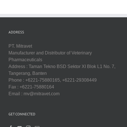
ADDRESS
PT. Mitravet
Manufacturer and Distributor of Veterinary
Pharmaceuticals
Address : Taman Tekno BSD Sektor XI Blok L1 No. 7,
Tangerang, Banten
Phone : +6221-75880165, +6221-29308449
Fax : +6221-75880164
Email : mv@mitravet.com
GET CONNECTED