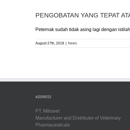
PENGOBATAN YANG TEPAT ATA
Peternak sudah tidak asing lagi dengan istilah k
August 27th, 2018
|
News
ADDRESS
PT. Mitravet
Manufacturer and Distributor of Veterinary
Pharmaceuticals