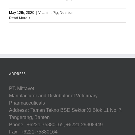
May 12th, 2020
|
Vitamin
,
Pig
,
Nutrition
Read More
ADDRESS
PT. Mitravet
Manufacturer and Distributor of Veterinary
Pharmaceuticals
Address : Taman Tekno BSD Sektor XI Blok L1 No. 7,
Tangerang, Banten
Phone : +6221-75880165, +6221-29308449
Fax : +6221-75880164