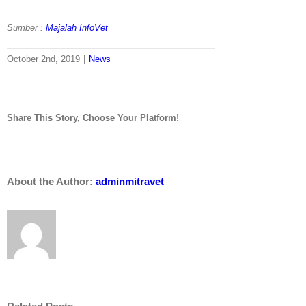
Sumber :
Majalah InfoVet
October 2nd, 2019
|
News
Share This Story, Choose Your Platform!
Facebook
Twitter
LinkedIn
Reddit
Whatsapp
Tumblr
Pinterest
Vk
Email
About the Author:
adminmitravet