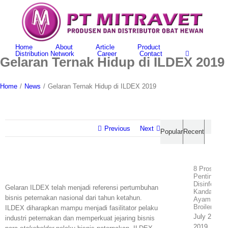
Skip
to
content
Home
About
Article
Product
Distribution Network
Career
Contact
Gelaran Ternak Hidup di ILDEX 2019
Home
/
News
/
Gelaran Ternak Hidup di ILDEX 2019
Previous
Next
Comme
Popular
Recent
8 Proses
View
Penting
Larger
Disinfeksi
Gelaran ILDEX telah menjadi referensi pertumbuhan
Kandang
Image
bisnis peternakan nasional dari tahun ketahun.
Ayam
Broiler
ILDEX diharapkan mampu menjadi fasilitator pelaku
July 29th,
industri peternakan dan memperkuat jejaring bisnis
2019