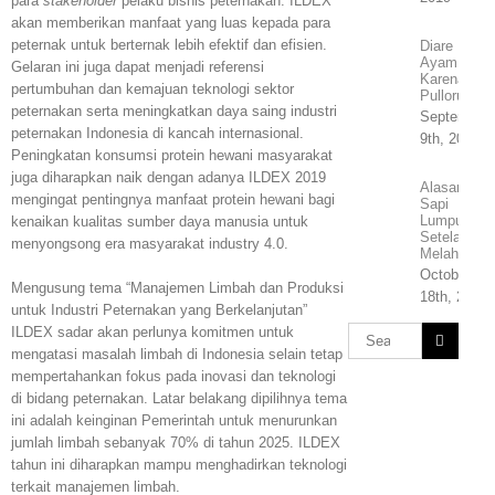
para
stakeholder
pelaku bisnis peternakan. ILDEX
akan memberikan manfaat yang luas kepada para
peternak untuk berternak lebih efektif dan efisien.
Diare
Ayam
Gelaran ini juga dapat menjadi referensi
Karena
pertumbuhan dan kemajuan teknologi sektor
Pullorum
peternakan serta meningkatkan daya saing industri
September
peternakan Indonesia di kancah internasional.
9th, 2019
Peningkatan konsumsi protein hewani masyarakat
juga diharapkan naik dengan adanya ILDEX 2019
Alasan
mengingat pentingnya manfaat protein hewani bagi
Sapi
Lumpuh
kenaikan kualitas sumber daya manusia untuk
Setelah
menyongsong era masyarakat industry 4.0.
Melahirkan
October
Mengusung tema “Manajemen Limbah dan Produksi
18th, 2019
untuk Industri Peternakan yang Berkelanjutan”
ILDEX sadar akan perlunya komitmen untuk
Search
mengatasi masalah limbah di Indonesia selain tetap
for:
mempertahankan fokus pada inovasi dan teknologi
di bidang peternakan. Latar belakang dipilihnya tema
ini adalah keinginan Pemerintah untuk menurunkan
jumlah limbah sebanyak 70% di tahun 2025. ILDEX
tahun ini diharapkan mampu menghadirkan teknologi
terkait manajemen limbah.