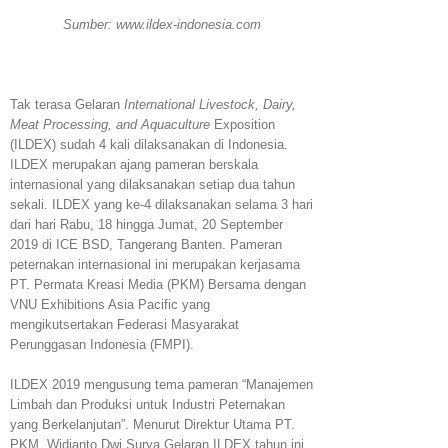
Sumber: www.ildex-indonesia.com
Tak terasa Gelaran
International Livestock, Dairy,
Meat Processing, and Aquaculture
Exposition
(ILDEX) sudah 4 kali dilaksanakan di Indonesia.
ILDEX merupakan ajang pameran berskala
internasional yang dilaksanakan setiap dua tahun
sekali. ILDEX yang ke-4 dilaksanakan selama 3 hari
dari hari Rabu, 18 hingga Jumat, 20 September
2019 di ICE BSD, Tangerang Banten. Pameran
peternakan internasional ini merupakan kerjasama
PT. Permata Kreasi Media (PKM) Bersama dengan
VNU Exhibitions Asia Pacific yang
mengikutsertakan Federasi Masyarakat
Perunggasan Indonesia (FMPI).
ILDEX 2019 mengusung tema pameran “Manajemen
Limbah dan Produksi untuk Industri Peternakan
yang Berkelanjutan”. Menurut Direktur Utama PT.
PKM, Widianto Dwi Surya Gelaran ILDEX tahun ini