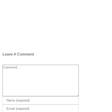
Leave A Comment
Comment
DA
KIT
A!!