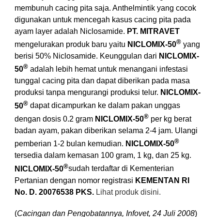
membunuh cacing pita saja. Anthelmintik yang cocok
digunakan untuk mencegah kasus cacing pita pada
ayam layer adalah Niclosamide.
PT. MITRAVET
®
mengelurakan produk baru yaitu
NICLOMIX-50
yang
berisi 50% Niclosamide. Keunggulan dari
NICLOMIX-
®
50
adalah lebih hemat untuk menangani infestasi
tunggal cacing pita dan dapat diberikan pada masa
produksi tanpa mengurangi produksi telur.
NICLOMIX-
®
50
dapat dicampurkan ke dalam pakan unggas
®
dengan dosis 0.2 gram
NICLOMIX-50
per kg berat
badan ayam, pakan diberikan selama 2-4 jam. Ulangi
®
pemberian 1-2 bulan kemudian.
NICLOMIX-50
tersedia dalam kemasan 100 gram, 1 kg, dan 25 kg.
®
NICLOMIX-50
sudah terdaftar di Kementerian
Pertanian dengan nomor registrasi
KEMENTAN RI
No. D. 20076538 PKS.
Lihat produk disini.
(
Cacingan dan Pengobatannya, Infovet, 24 Juli 2008
)