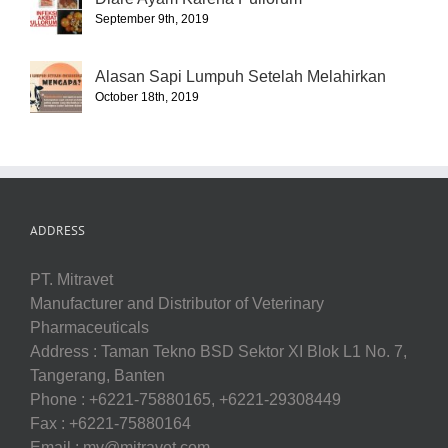
September 9th, 2019
Alasan Sapi Lumpuh Setelah Melahirkan
October 18th, 2019
ADDRESS
PT. Mitravet
Manufacturer and Distributor of Veterinary
Pharmaceuticals
Address : Taman Tekno BSD Sektor XI Blok L1 No. 7,
Tangerang, Banten
Phone : +6221-75880165, +6221-29308449
Fax : +6221-75880164
Email : mv@mitravet.com