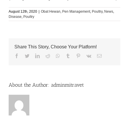
August 12th, 2020
|
Obat Hewan
,
Pen Management
,
Poultry
,
News
,
Disease
,
Poultry
Share This Story, Choose Your Platform!
Facebook
Twitter
LinkedIn
Reddit
Whatsapp
Tumblr
Pinterest
Vk
Email
About the Author:
adminmitravet